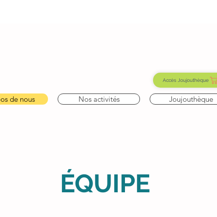
Accès Joujouthèque
os de nous
Nos activités
Joujouthèque
ÉQUIPE