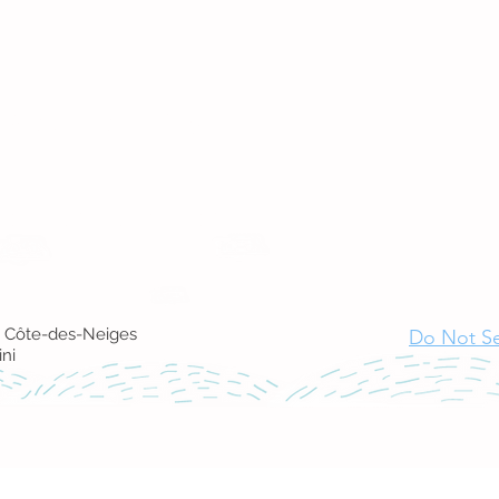
িয়েশন
8 এইচ 3 এস 2 টি 6
ion-parents-cdn.org
e Côte-des-Neiges
Do Not Se
ini