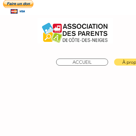
ACCUEIL
À prop