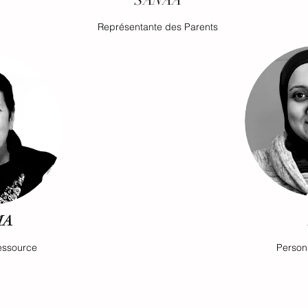
SANAA
Représentante des Parents
MA
essource
Person