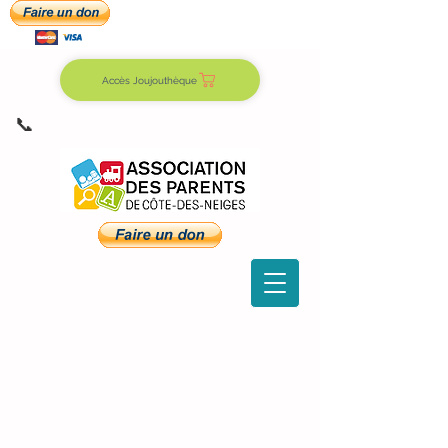
Accès Joujouthèque
📞