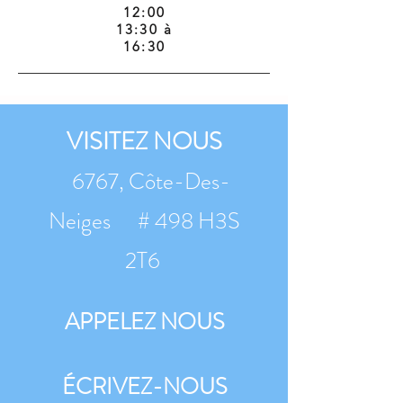
12:00
13:30 à
16:30
VISITEZ NOUS
6767, Côte-Des-
Neiges # 498 H3S
2T6
APPELEZ NOUS
ÉCRIVEZ-NOUS