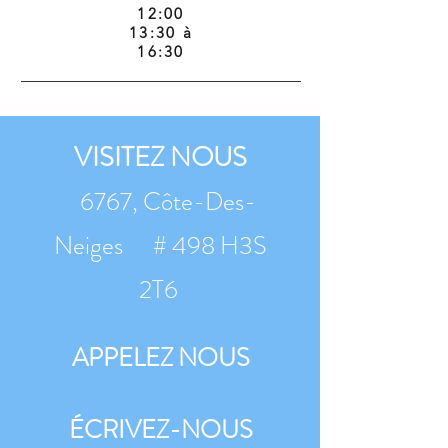
12:00
13:30 à
16:30
VISITEZ NOUS
6767, Côte-Des-
Neiges # 498 H3S
2T6
APPELEZ NOUS
ÉCRIVEZ-NOUS