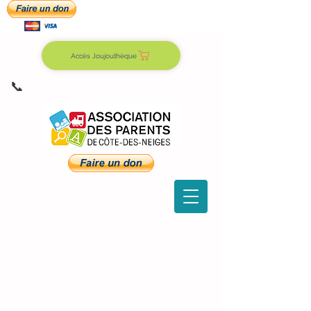
Accès Joujouthèque
📞